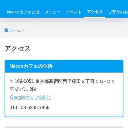
アクセス
Neccoカフェとは
メニュー
イベント
ご寄付のお
ホーム
アクセス
Neccoカフェの住所
〒169-0051 東京都新宿区西早稲田２丁目１８−２１
羽柴ビル 2階
Googleマップを開く
TEL: 03-6233-7456