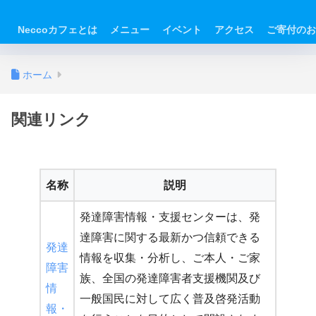
Neccoカフェとは
メニュー
イベント
アクセス
ご寄付のお
ホーム
関連リンク
名称
説明
発達障害情報・支援センターは、発
達障害に関する最新かつ信頼できる
発達
情報を収集・分析し、ご本人・ご家
障害
族、全国の発達障害者支援機関及び
情
一般国民に対して広く普及啓発活動
報・