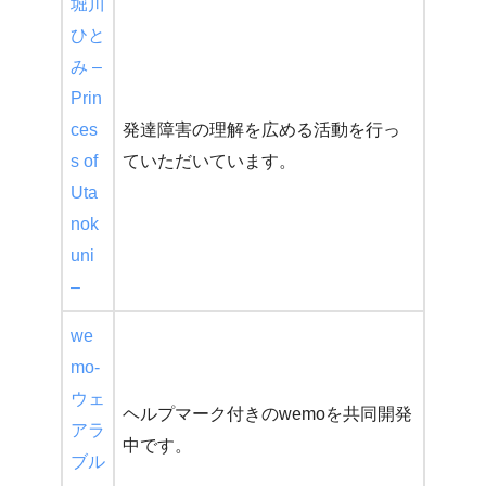
堀川
ひと
み –
Prin
ces
発達障害の理解を広める活動を行っ
s of
ていただいています。
Uta
nok
uni
–
we
mo-
ウェ
ヘルプマーク付きのwemoを共同開発
アラ
中です。
ブル